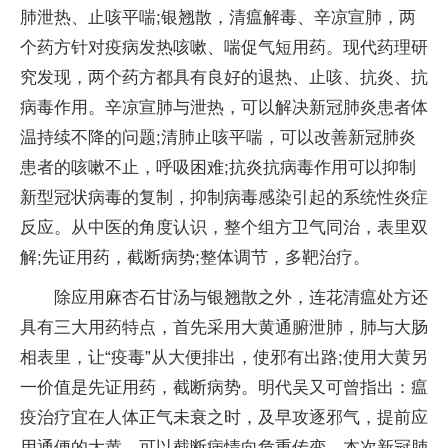
肺泄热、止咳平喘;银翘散，清瘟解毒、辛凉宣肺，两
个药方针对疫病发热咳嗽、喘促气短用药。现代药理研
究发现，两个药方都具有良好的退热、止咳、抗炎、抗
病毒作用。辛凉宣肺与泄热，可以解决新冠肺炎患者体
温持续不降的问题;清肺止咳平喘，可以改善新冠肺炎
患者的咳嗽不止，呼吸困难;抗炎抗病毒作用可以抑制
新型冠状病毒的复制，抑制病毒感染引起的系统性炎症
反应。从中医的角度认识，整个组方卫气同治，表里双
解;先证用药，截断病势;整体调节，多靶治疗。
除应用麻杏石甘汤与银翘散之外，连花清瘟处方还
具有三大用药特点，首先采用大黄通腑泄肺，肺与大肠
相表里，让“疫毒”从大便排出，使邪有出路;使用大黄另
一价值是先证用药，截断病势。明代吴又可曾指出：瘟
疫治疗宜在人体正气未衰之时，及早攻逐邪气，提前应
用通便的大黄，可以截断病情向危重传变。本次新冠肺