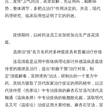
点，发挥“卫气同治，表里双解，先证用药，截断病
势，整体调节，多靶点治疗”作用决定的。并且，现代
药理研究、临床应用也证明了它的药效。
疫情期间，以岭药业员工在加班加点生产连花清
瘟。
选择治“疫”名方名药对多种瘟疫具有普遍治疗价值
连花清瘟是运用中医络病理论探讨外感温病及瘟疫
传变的规律及治疗，提出“积极干预”治疗对策，制
定“清瘟解毒，宣肺泄热”治法，研制出的一个复方中
药。其组方吸取了历代医家治疗疫证的用药精华，以汉
代张仲景《伤寒论》中专治疫病的麻杏石甘汤与清代吴
鞠通《温病条辨》中专治疫病的银翘散化裁，汲取明代
吴又可《温疫论》治疫证用大黄经验。麻杏石甘汤，宣