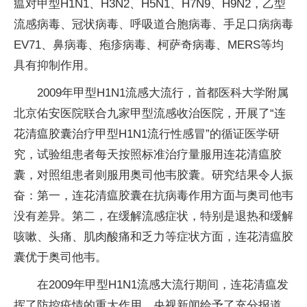
瘟对甲型H1N1、H3N2、H5N1、H7N9、H9N2，乙型
流感病毒、冠状病毒、呼吸道合胞病毒、手足口病病毒
EV71、鼻病毒、疱疹病毒、柯萨奇病毒、MERS等均
具有抑制作用。
2009年甲型H1N1流感大流行，首都医科大学附属
北京佑安医院联合九家甲型流感收治医院，开展了“连
花清瘟胶囊治疗甲型H1N1流行性感冒”的循证医学研
究，试验组患者每天按照标准治疗量服用连花清瘟胶
囊，对照组患者则服用奥司他韦胶囊。研究结果令人振
奋：第一，连花清瘟胶囊在抗病毒作用方面与奥司他韦
没有差异。第二，在缓解流感症状，特别是退热和缓解
咳嗽、头痛、肌肉酸痛和乏力等症状方面，连花清瘟胶
囊优于奥司他韦。
在2009年甲型H1N1流感大流行期间，连花清瘟发
挥了防控疫情的重大作用，央视新闻给予了充分报道，