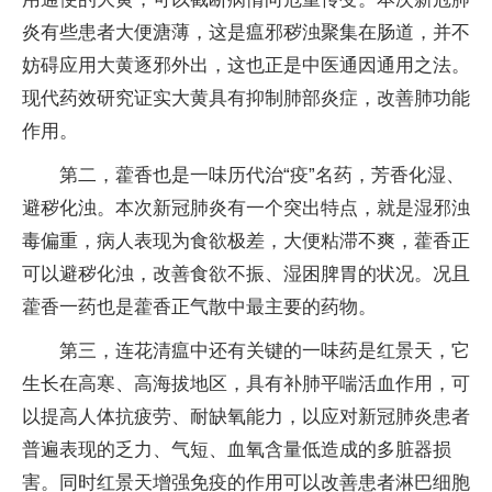
炎有些患者大便溏薄，这是瘟邪秽浊聚集在肠道，并不
妨碍应用大黄逐邪外出，这也正是中医通因通用之法。
现代药效研究证实大黄具有抑制肺部炎症，改善肺功能
作用。
第二，藿香也是一味历代治“疫”名药，芳香化湿、
避秽化浊。本次新冠肺炎有一个突出特点，就是湿邪浊
毒偏重，病人表现为食欲极差，大便粘滞不爽，藿香正
可以避秽化浊，改善食欲不振、湿困脾胃的状况。况且
藿香一药也是藿香正气散中最主要的药物。
第三，连花清瘟中还有关键的一味药是红景天，它
生长在高寒、高海拔地区，具有补肺平喘活血作用，可
以提高人体抗疲劳、耐缺氧能力，以应对新冠肺炎患者
普遍表现的乏力、气短、血氧含量低造成的多脏器损
害。同时红景天增强免疫的作用可以改善患者淋巴细胞