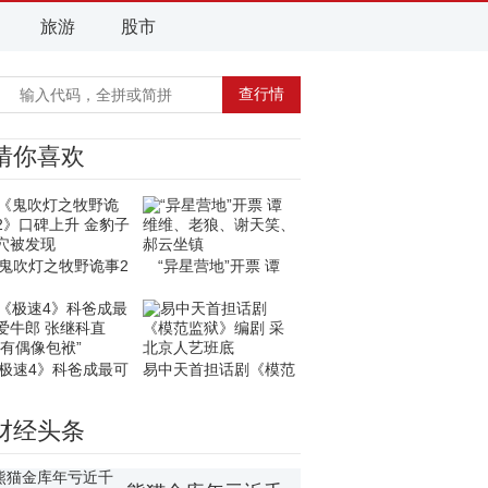
旅游
股市
猜你喜欢
鬼吹灯之牧野诡事2
“异星营地”开票 谭
极速4》科爸成最可
易中天首担话剧《模范
财经头条