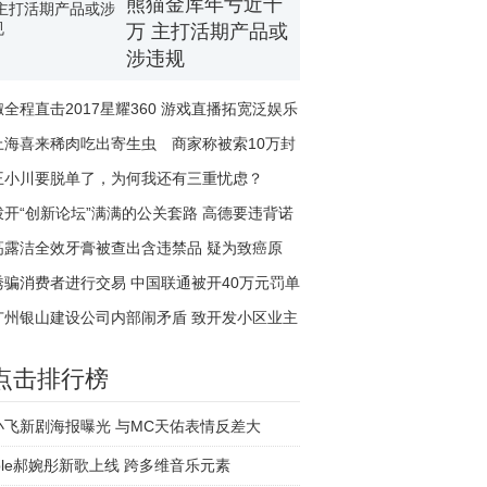
熊猫金库年亏近千
万 主打活期产品或
涉违规
椒全程直击2017星耀360 游戏直播拓宽泛娱乐
版图
上海喜来稀肉吃出寄生虫 商家称被索10万封
口费
王小川要脱单了，为何我还有三重忧虑？
拨开“创新论坛”满满的公关套路 高德要违背诺
言商
高露洁全效牙膏被查出含违禁品 疑为致癌原
诱骗消费者进行交易 中国联通被开40万元罚单
广州银山建设公司内部闹矛盾 致开发小区业主
收楼难
点击排行榜
小飞新剧海报曝光 与MC天佑表情反差大
ple郝婉彤新歌上线 跨多维音乐元素