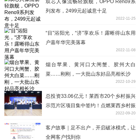
双芯人像流畅轻旗舰，OPPO Reno9系
列发布，2499元起诚意十足
2022-11-25
“目”浴阳光，“济”享欢乐！露晰得山东用
户嘉年华完美落幕
2022-11-08
烟台苹果、黄河口大闸蟹、胶州大白
菜……刚刚，一大批山东好品亮相长沙
2022-10-29
总投资33.06亿元！莱西市20个乡村振兴
示范片区项目集中签约！点燃莱西乡村振
2022-09-20
兴“新引擎”！
客户故事｜足不出户，开启破冰模式，让
全网客户找到你