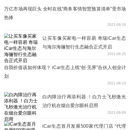
万亿市场再现巨头 全时在线“商务客情智慧预算清单”受市场
热捧
2021-09-16
让买车像买家电一样容易 奇瑞iCar生态
与海尔海骊智行生态融合正式开启
2021-08-25
自我价值该如何体现？ iCar生态上线“创·无界”合伙人创业计
划
2021-08-23
白内障治疗再添利器 ！白力士飞秒激光
治疗机在烟台爱尔眼科启用
2021-08-09
iCar生态首月发展500家代理门店 “代理