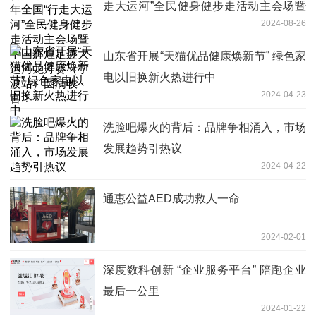
走大运河”全民健身健步走活动主会场暨
2024-08-26
中国辉煌足迹大运河龙舟赛（宁波站）圆
满收官！
山东省开展“天猫优品健康焕新节” 绿色家
电以旧换新火热进行中
2024-04-23
洗脸吧爆火的背后：品牌争相涌入，市场
发展趋势引热议
2024-04-22
通惠公益AED成功救人一命
2024-02-01
深度数科创新 “企业服务平台” 陪跑企业
最后一公里
2024-01-22